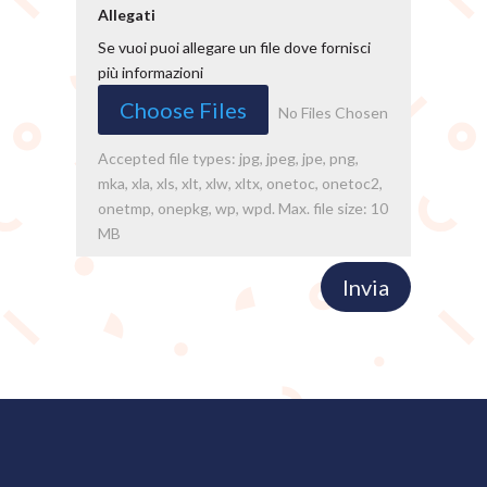
Allegati
Se vuoi puoi allegare un file dove fornisci
più informazioni
File Input
Choose Files
No Files Chosen
Accepted file types: jpg, jpeg, jpe, png,
mka, xla, xls, xlt, xlw, xltx, onetoc, onetoc2,
onetmp, onepkg, wp, wpd. Max. file size: 10
MB
Invia