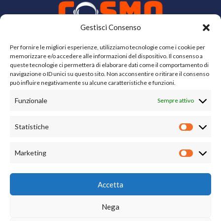
Gestisci Consenso
Per fornire le migliori esperienze, utilizziamo tecnologie come i cookie per
memorizzare e/o accedere alle informazioni del dispositivo. Il consenso a
Cosmo Scuola è un marchio di
App Salad srls
queste tecnologie ci permetterà di elaborare dati come il comportamento di
navigazione o ID unici su questo sito. Non acconsentire o ritirare il consenso
può influire negativamente su alcune caratteristiche e funzioni.
Funzionale
Sempre attivo
App Salad srls
Piazza Francesco Buonamici 30, Dicomano 50062 (FI)
Statistiche
P.I. IT07123930484
Statisti
Tel.
+39 3773459703
Marketing
Marketi
Privacy policy
Accetta
Cookie policy
Nega
Credits