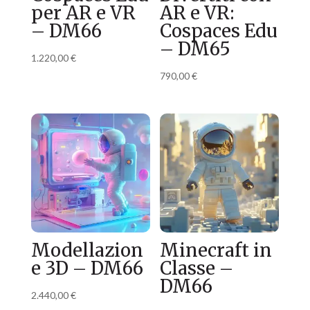
per AR e VR
AR e VR:
– DM66
Cospaces Edu
– DM65
1.220,00
€
790,00
€
Modellazion
Minecraft in
e 3D – DM66
Classe –
DM66
2.440,00
€