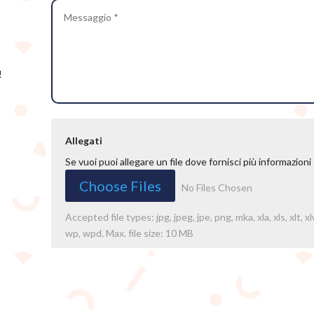
!
Allegati
Se vuoi puoi allegare un file dove fornisci più informazioni
File Input
Choose Files
No Files Chosen
Accepted file types: jpg, jpeg, jpe, png, mka, xla, xls, xlt
wp, wpd. Max. file size: 10 MB