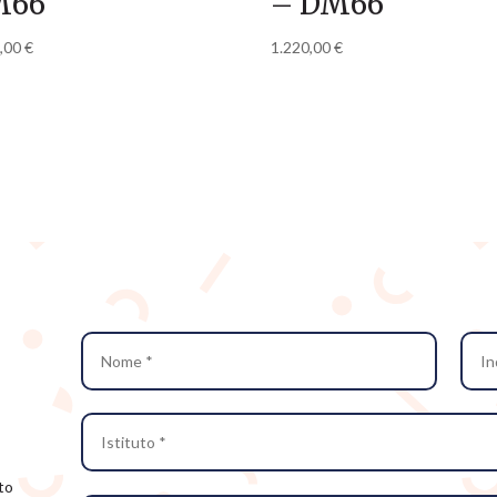
M66
– DM66
4,00
€
1.220,00
€
tto