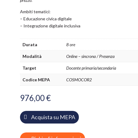
prezzo.
Ambiti tematici:
– Educazione civica digitale
– Integrazione digitale inclusiva
Durata
8 ore
Modalità
Online – sincrona / Presenza
Target
Docente primaria/secondaria
Codice MEPA
COSMOCOR2
976,00
€
Acquista su MEPA